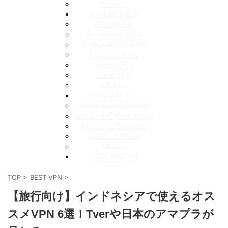
More...
VPN REVIEW
Nord VPN
Surfshark VPN
CyberGhost VPN
Express VPN
Vypr VPN
Pure VPN
More...
VPN BATTLE
Nord vs Surfshark
Nord vs CyberGhost
Nord vs Express
Nord vs Pure
More...
VPN HACKS
TOP
>
BEST VPN
>
【旅行向け】インドネシアで使えるオス
スメVPN 6選！Tverや日本のアマプラが