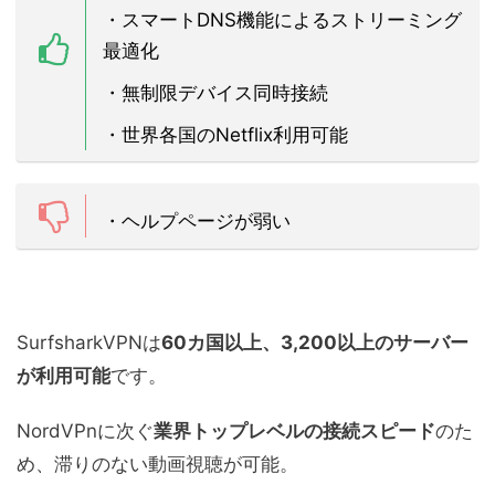
・
スマートDNS機能によるストリーミング
最適化
・
無制限デバイス同時接続
・世界各国のNetflix利用可能
・ヘルプページが弱い
SurfsharkVPNは
60カ国以上、3,200以上のサーバー
が利用可能
です。
NordVPnに次ぐ
業界トップレベルの接続スピード
のた
め、滞りのない動画視聴が可能。