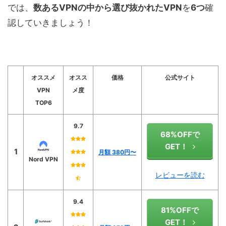
では、
数あるVPNの中から選び抜かれたVPN
を
6つ
確
認していきましょう！
オススメ
オスス
価格
公式サイト
VPN
メ度
TOP6
9.7
68%OFFで
GET！
1
月額 380
円〜
Nord VPN
レビューを読む
9.4
81%OFFで
GET！