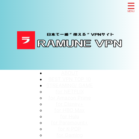
ABOUT
BEST VPN TOP 10
STREAMING/ GAME
for NETFLIX
for Amazon Prime
for Disney+
for HBO Max
for Hulu
for Paramount+
for K-POP
for Gaming