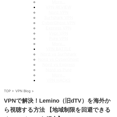
More...
VPN REVIEW
Nord VPN
Surfshark VPN
CyberGhost VPN
Express VPN
Vypr VPN
Pure VPN
More...
VPN BATTLE
Nord vs Surfshark
Nord vs CyberGhost
Nord vs Express
Nord vs Pure
More...
VPN HACKS
TOP
>
VPN Blog
>
VPNで解決！Lemino（旧dTV）を海外か
ら視聴する方法 【地域制限を回避できる