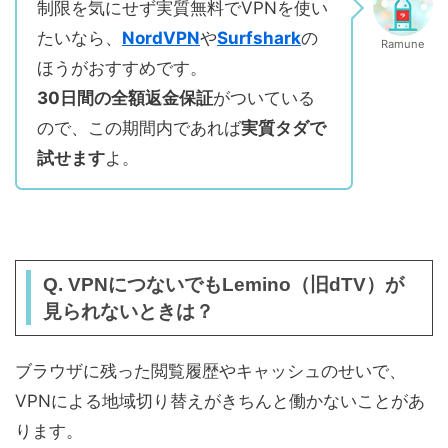
制限を気にせず実質無料でVPNを使い
たいなら、
NordVPN
や
Surfshark
の
Ramune
ほうがおすすめです。
30日間の全額返金保証
がついている
ので、この期間内であれば
実質タダで
試せます
よ。
Q. VPNにつないでもLemino（旧dTV）が
見られないときは？
ブラウザに残った閲覧履歴やキャッシュのせいで、
VPNによる地域切り替えがきちんと働かないことがあ
ります。