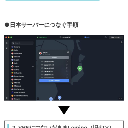
●日本サーバーにつなぐ手順
2. VPNにつないだままLemino（旧dTV）