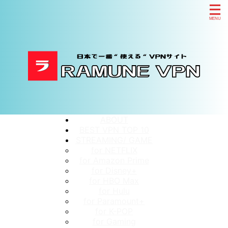
ABOUT
BEST VPN TOP 10
STREAMING/ GAME
for NETFLIX
for Amazon Prime
for Disney+
for HBO Max
for Hulu
for Paramount+
for K-POP
for Gaming