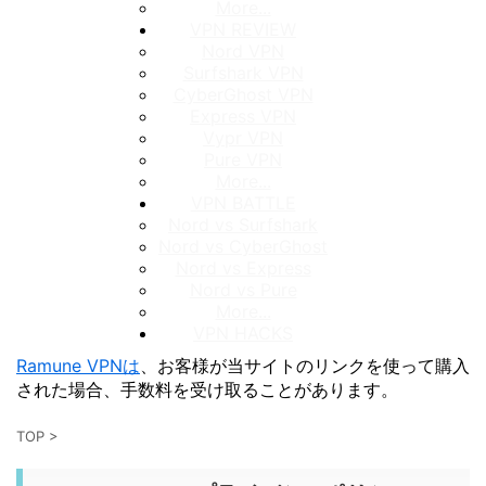
More...
VPN REVIEW
Nord VPN
Surfshark VPN
CyberGhost VPN
Express VPN
Vypr VPN
Pure VPN
More...
VPN BATTLE
Nord vs Surfshark
Nord vs CyberGhost
Nord vs Express
Nord vs Pure
More...
VPN HACKS
Ramune VPNは
、お客様が当サイトのリンクを使って購入
された場合、手数料を受け取ることがあります。
TOP
>