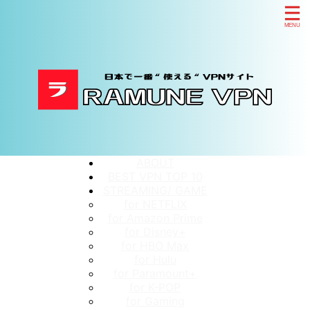
ABOUT
BEST VPN TOP 10
STREAMING/ GAME
for NETFLIX
for Amazon Prime
for Disney+
for HBO Max
for Hulu
for Paramount+
for K-POP
for Gaming