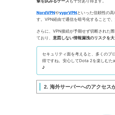
撃を試みるケース
も十分あり得ます。
NordVPN
や
vyprVPN
といった信頼性の高
す。VPN経由で通信を暗号化することで
さらに、VPN接続が予期せず切断された
ており、
意図しない情報漏洩のリスクを大
セキュリティ面を考えると、多くのプロ
得ですね。安心してDota 2を楽しむ
♪
2. 海外サーバーへのアクセス