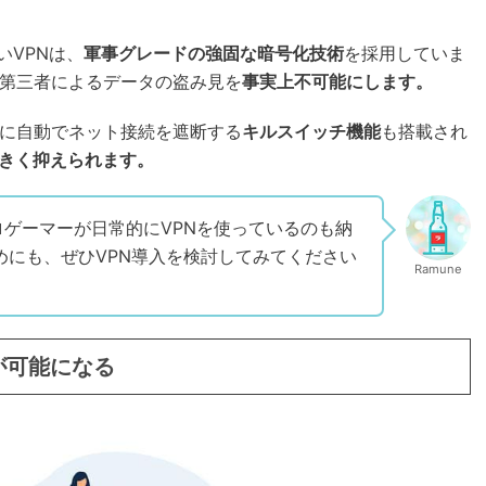
いVPNは、
軍事グレードの強固な暗号化技術
を採用していま
、第三者によるデータの盗み見を
事実上不可能にします。
際に自動でネット接続を遮断する
キルスイッチ機能
も搭載され
きく抑えられます。
ゲーマーが日常的にVPNを使っているのも納
ためにも、ぜひVPN導入を検討してみてください
Ramune
が可能になる