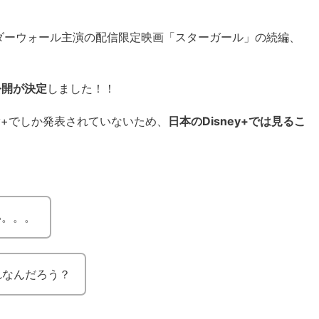
ンダーウォール主演の配信限定映画「スターガール」の続編、
占公開が決定
しました！！
ey+でしか発表されていないため、
日本のDisney+では見るこ
い。。。
どれなんだろう？