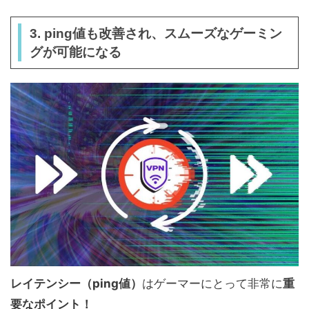
3. ping値も改善され、スムーズなゲーミン
グが可能になる
レイテンシー（ping値）
はゲーマーにとって非常に
重
要なポイント！