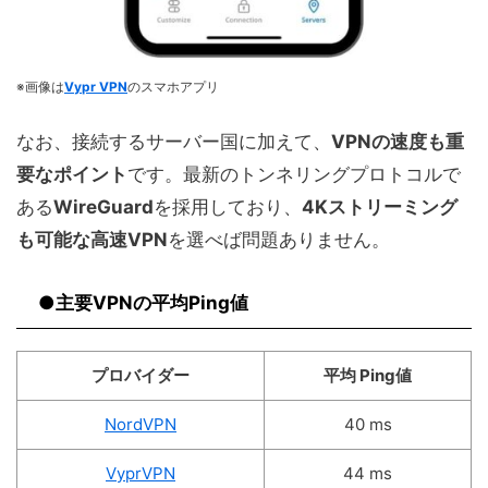
※画像は
Vypr VPN
のスマホアプリ
なお、接続するサーバー国に加えて、
VPNの速度も重
要なポイント
です。最新のトンネリングプロトコルで
ある
WireGuard
を採用しており、
4Kストリーミング
も可能な高速VPN
を選べば問題ありません。
●主要VPNの平均Ping値
プロバイダー
平均 Ping値
NordVPN
40 ms
VyprVPN
44 ms