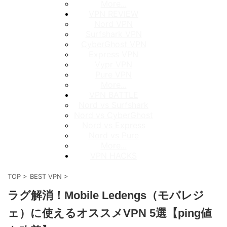
More...
VPN REVIEW
Nord VPN
Surfshark VPN
CyberGhost VPN
Express VPN
Vypr VPN
Pure VPN
More...
VPN BATTLE
Nord vs Surfshark
Nord vs CyberGhost
Nord vs Express
Nord vs Pure
More...
VPN HACKS
TOP
>
BEST VPN
>
ラグ解消！Mobile Ledengs（モバレジ
ェ）に使えるオススメVPN 5選【ping値