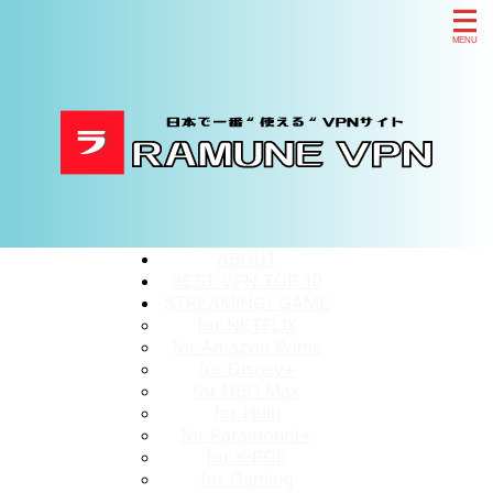
ABOUT
BEST VPN TOP 10
STREAMING/ GAME
for NETFLIX
for Amazon Prime
for Disney+
for HBO Max
for Hulu
for Paramount+
for K-POP
for Gaming