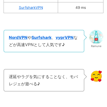
SurfsharkVPN
49 ms
NordVPN
や
Surfshark
、
vyprVPN
な
どが高速VPNとして人気です♪
Ramune
遅延やラグを気にすることなく、モバ
レジェが遊べる♪