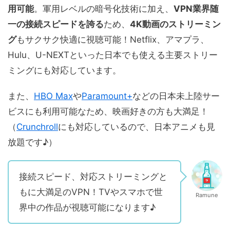
用可能
。軍用レベルの暗号化技術に加え、
VPN業界随
一の接続スピードを誇る
ため、
4K動画のストリーミン
グ
もサクサク快適に視聴可能！Netflix、アマプラ、
Hulu、U-NEXTといった日本でも使える主要ストリー
ミングにも対応しています。
また、
HBO Max
や
Paramount+
などの日本未上陸サー
ビスにも利用可能なため、映画好きの方も大満足！
（
Crunchroll
にも対応しているので、日本アニメも見
放題です♪）
接続スピード、対応ストリーミングと
もに大満足のVPN！TVやスマホで世
Ramune
界中の作品が視聴可能になります♪