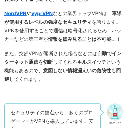
NordVPN
や
vyprVPN
などの業界トップVPNは、
軍隊
が使用するレベルの強度なセキュリティ
を誇ります。
VPNを使用することで通信は暗号化されるため、ハッ
カーなどの第三者が
情報を盗み見ることは不可能
に！
また、突然VPNが遮断された場合などには
自動でイン
ターネット通信を切断
してくれる
キルスイッチ
という
機能もあるので、
意図しない情報漏えいの危険性も回
避
してくれます。
セキュリティの観点から、多くのプロ
ゲーマーがVPNを導入しています。安
Ramune