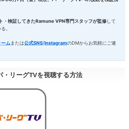
ト・検証してきたRamune VPN専門スタッフが監修
して
いる。
ォーム
または
公式SNS
/
Instagram
のDMからお気軽にご連
・リーグTVを視聴する方法