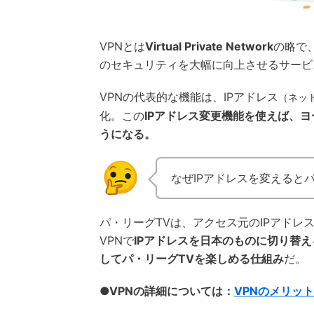
VPNとは
Virtual Private Network
の略で
のセキュリティを大幅に向上させるサービ
VPNの代表的な機能は、IPアドレス
（ネッ
化。この
IPアドレス変更機能を使えば、
うになる。
なぜIPアドレスを変えると
パ・リーグTVは、アクセス元のIPアドレ
VPNで
IPアドレスを日本のものに切り替
してパ・リーグTVを楽しめる仕組み
だ。
●VPNの詳細については：
VPNのメリッ