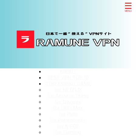
ABOUT
BEST VPN TOP 10
STREAMING/ GAME
for NETFLIX
for Amazon Prime
for Disney+
for HBO Max
for Hulu
for Paramount+
for K-POP
for Gaming