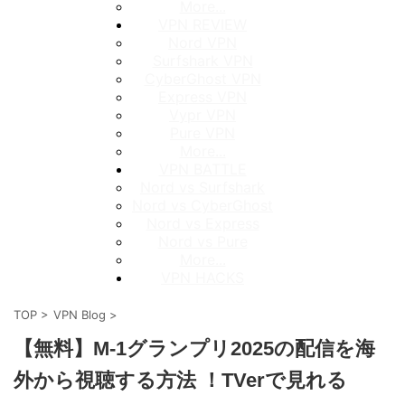
More...
VPN REVIEW
Nord VPN
Surfshark VPN
CyberGhost VPN
Express VPN
Vypr VPN
Pure VPN
More...
VPN BATTLE
Nord vs Surfshark
Nord vs CyberGhost
Nord vs Express
Nord vs Pure
More...
VPN HACKS
TOP
>
VPN Blog
>
【無料】M-1グランプリ2025の配信を海
外から視聴する方法 ！TVerで見れる