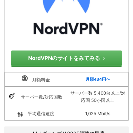
NordVPNのサイトをみてみる
月額料金
月額434
円〜
サーバー数 5,400台以上/対
サーバー数/対応国数
応国 50か国以上
平均通信速度
1,025 Mbit/s