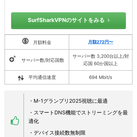
SurfSharkVPNのサイトをみる
月額料金
月額272円〜
サーバー数 3,200台以上/対
サーバー数/対応国数
応国 60か国以上
平均通信速度
694 Mbit/s
・M-1グランプリ2025視聴に最適
・
スマートDNS機能でストリーミングを最
適化
・
デバイス接続数無制限