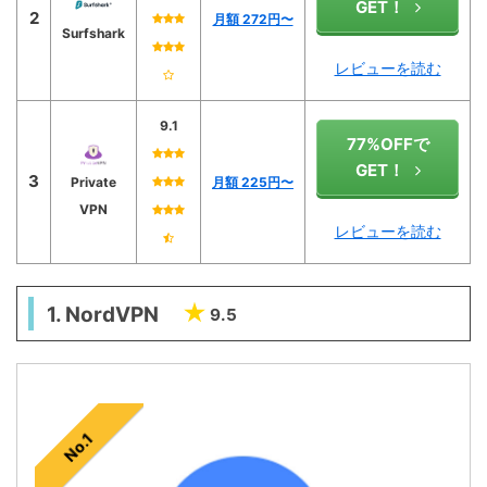
GET！
2
月額 272円〜
Surfshark
レビューを読む
9.1
77%OFFで
GET！
3
Private
月額 225
円〜
VPN
レビューを読む
1. NordVPN
9.5
No.1