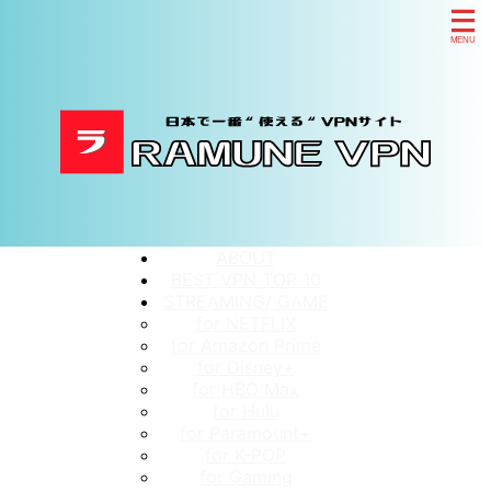
ABOUT
BEST VPN TOP 10
STREAMING/ GAME
for NETFLIX
for Amazon Prime
for Disney+
for HBO Max
for Hulu
for Paramount+
for K-POP
for Gaming