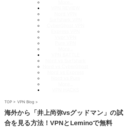
More...
VPN REVIEW
Nord VPN
Surfshark VPN
CyberGhost VPN
Express VPN
Vypr VPN
Pure VPN
More...
VPN BATTLE
Nord vs Surfshark
Nord vs CyberGhost
Nord vs Express
Nord vs Pure
More...
VPN HACKS
TOP
>
VPN Blog
>
海外から「井上尚弥vsグッドマン」の試
合を見る方法！VPNとLeminoで無料