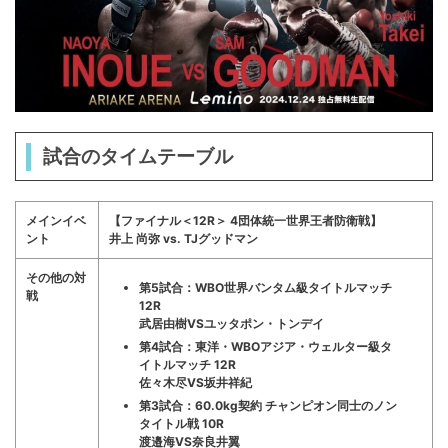
試合のタイムテーブル
メインイベ
【
ファイナル＜12R＞ 4団体統一世界王者防衛戦】
ント
井上 尚弥 vs. TJグッドマン
その他の対
第5試合：WBO世界バンタム級タイトルマッチ
戦
12R
武居由樹VSユッタポン・トンデイ
第4試合：東洋・WBOアジア・ウェルター級タ
イトルマッチ 12R
佐々木尽VS坂井祥紀
第3試合：60.0kg契約 チャンピオン同士のノン
タイトル戦 10R
渡邉海VS奈良井翼