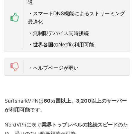
適
・
スマートDNS機能によるストリーミング
最適化
・
無制限デバイス同時接続
・世界各国のNetflix利用可能
・ヘルプページが弱い
SurfsharkVPNは
60カ国以上、3,200以上のサーバー
が利用可能
です。
NordVPnに次ぐ
業界トップレベルの接続スピード
のた
め、滞りのない動画視聴が可能。