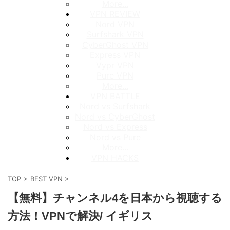
More...
VPN REVIEW
Nord VPN
Surfshark VPN
CyberGhost VPN
Express VPN
Vypr VPN
Pure VPN
More...
VPN BATTLE
Nord vs Surfshark
Nord vs CyberGhost
Nord vs Express
Nord vs Pure
More...
VPN HACKS
TOP
>
BEST VPN
>
【無料】チャンネル4を日本から視聴する
方法！VPNで解決/ イギリス