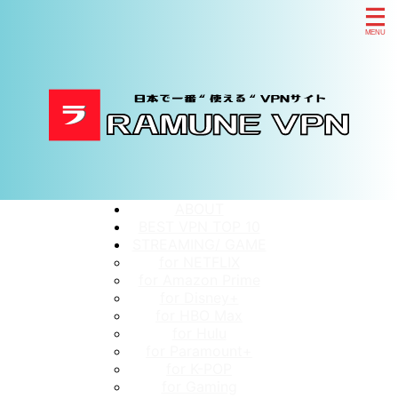
ABOUT
BEST VPN TOP 10
STREAMING/ GAME
for NETFLIX
for Amazon Prime
for Disney+
for HBO Max
for Hulu
for Paramount+
for K-POP
for Gaming