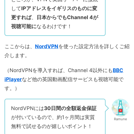
して
IPアドレスをイギリスのものに変
更すれば
、
日本からでもChannel 4が
視聴可能に
なるわけです！
ここからは、
NordVPN
を使った設定方法を詳しくご紹
介します。
（NordVPNを導入すれば、Channel 4以外にも
BBC
iPlayer
など他の英国動画配信サービスも視聴可能で
す。）
NordVPNには
30日間の全額返金保証
が付いているので、約1ヶ月間は実質
Ramune
無料で試せるのが嬉しいポイント！