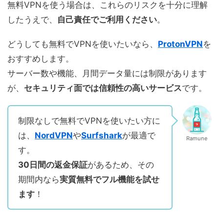
無料VPNを使う場合は、これらのリスクを十分に理解
したうえで、
自己責任でご利用ください
。
どうしても無料でVPNを使いたいなら、
ProtonVPN
を
おすすめします。
サーバー数や機能、月間データ量には制限があります
が、
セキュリティ面では信頼性の高いサービス
です。
制限なしで無料でVPNを使いたい方に
は、
NordVPN
や
Surfshark
が最適で
Ramune
す。
30日間の返金保証
があるため、その
期間内なら
実質無料でフル機能を試せ
ます
！