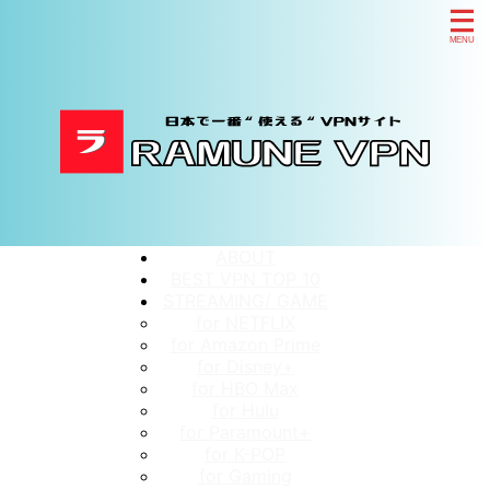
ABOUT
BEST VPN TOP 10
STREAMING/ GAME
for NETFLIX
for Amazon Prime
for Disney+
for HBO Max
for Hulu
for Paramount+
for K-POP
for Gaming