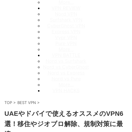
More...
VPN REVIEW
Nord VPN
Surfshark VPN
CyberGhost VPN
Express VPN
Vypr VPN
Pure VPN
More...
VPN BATTLE
Nord vs Surfshark
Nord vs CyberGhost
Nord vs Express
Nord vs Pure
More...
VPN HACKS
TOP
>
BEST VPN
>
UAEやドバイで使えるオススメのVPN6
選！移住やジオブロ解除、規制対策に最