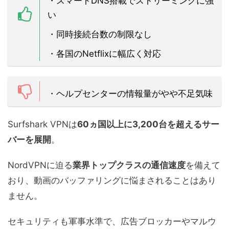
・
スマートDNS搭載でストリーミングに強
い
・
同時接続台数の制限なし
・各国のNetflixに幅広く対応
・ヘルプセンターの情報量がやや不足気味
Surfshark VPNは
60ヵ国以上に3,200台を超えるサー
バーを展開
。
NordVPNに迫る
業界トップクラスの通信速度
を備えて
おり、動画のバッファリングに悩まされることはあり
ません。
セキュリティも軍事水準で、広告ブロッカーやマルウ