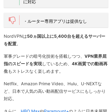
に対応
・ルーター専用アプリは提供なし
NordVPNは
50ヵ国以上に5,400台を超えるサーバー
を配置
。
軍事グレードの暗号化技術を搭載しつつ、
VPN業界屈
指のスピードを実現
しているため、
4K画質での動画再
生
もストレスなく楽しめます。
Netflix、Amazon Prime Video、Hulu、U-NEXTな
ど、日本で人気の高い動画配信サービスにもしっかり
対応。
さらに、
HBO Max
や
Paramount+
のように日本未展開