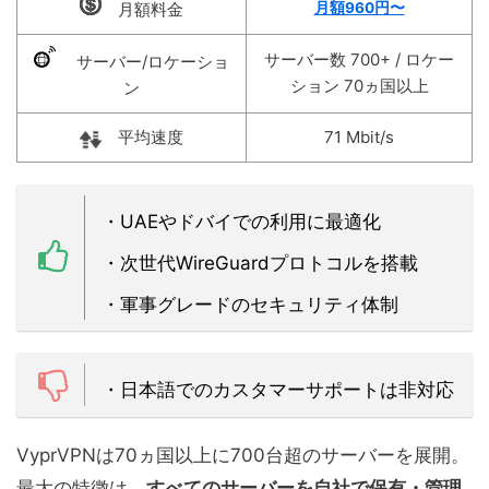
月額料金
月額960円〜
サーバー数 700+ / ロケー
サーバー/ロケーショ
ション 70ヵ国以上
ン
平均速度
71 Mbit/s
・UAEやドバイでの利用に最適化
・次世代WireGuardプロトコルを搭載
・軍事グレードのセキュリティ体制
・日本語でのカスタマーサポートは非対応
VyprVPNは
70ヵ国以上に700台超のサーバーを展開。
最大の特徴は、
すべてのサーバーを自社で保有・管理