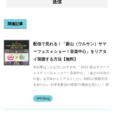
関連記事
配信で見れる！「蔚山（ウルサン）サマ
ーフェス x ショー！音楽中心」をリアタ
イ視聴する方法【無料】
本記事はこんな方におすすめ 「2022 蔚山サマーフ
ェスティバル x ショー！音楽中心」（울산서머페스
티벌）を日本からリアタイしたい MBCの視聴方法
を知りたい 日本未配信の韓国TV番組を見たい！ 韓
...
VPN Blog