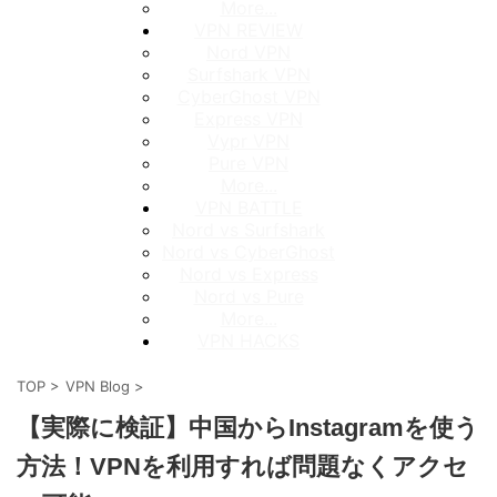
More...
VPN REVIEW
Nord VPN
Surfshark VPN
CyberGhost VPN
Express VPN
Vypr VPN
Pure VPN
More...
VPN BATTLE
Nord vs Surfshark
Nord vs CyberGhost
Nord vs Express
Nord vs Pure
More...
VPN HACKS
TOP
>
VPN Blog
>
【実際に検証】中国からInstagramを使う
方法！VPNを利用すれば問題なくアクセ