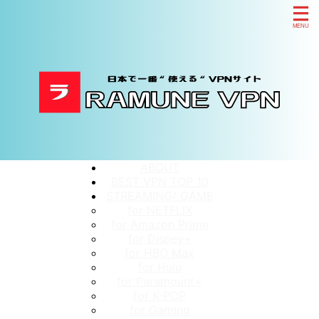
ABOUT
BEST VPN TOP 10
STREAMING/ GAME
for NETFLIX
for Amazon Prime
for Disney+
for HBO Max
for Hulu
for Paramount+
for K-POP
for Gaming