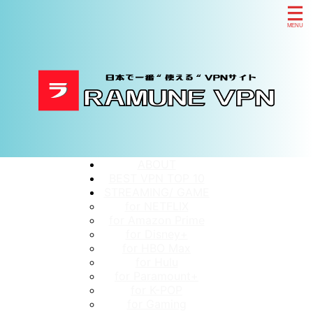
ABOUT
BEST VPN TOP 10
STREAMING/ GAME
for NETFLIX
for Amazon Prime
for Disney+
for HBO Max
for Hulu
for Paramount+
for K-POP
for Gaming