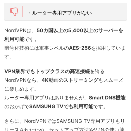
・ルーター専用アプリがない
NordVPNは、
50カ国以上の5,400以上のサーバーを
利用可能
です。
暗号化技術には軍事レベルの
AES-256
を採用していま
す。
VPN業界でもトップクラスの高速接続
を誇る
NordVPNなら、
4K動画のストリーミング
もスムーズ
に楽しめます。
ルーター専用アプリはありませんが、
Smart DNS機能
のおかげで
SAMSUNG TVでも利用可能
です。
さらに、NordVPNではSAMSUNG TV専用アプリもリ
リースされたため、セットアップ方法やVPNの使い勝