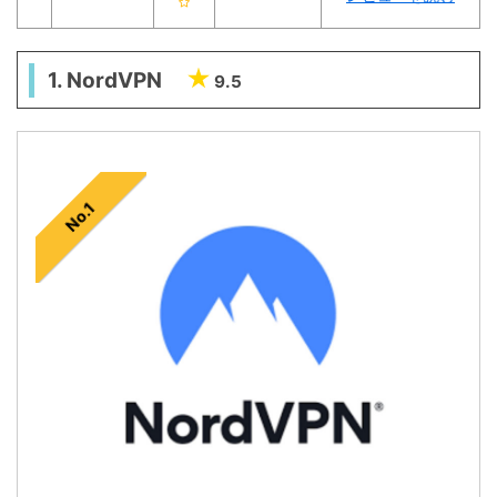
1. NordVPN
9.5
No.1