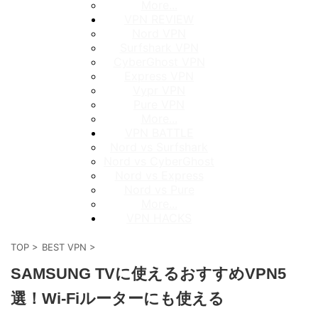
More...
VPN REVIEW
Nord VPN
Surfshark VPN
CyberGhost VPN
Express VPN
Vypr VPN
Pure VPN
More...
VPN BATTLE
Nord vs Surfshark
Nord vs CyberGhost
Nord vs Express
Nord vs Pure
More...
VPN HACKS
TOP
>
BEST VPN
>
SAMSUNG TVに使えるおすすめVPN5
選！Wi-Fiルーターにも使える