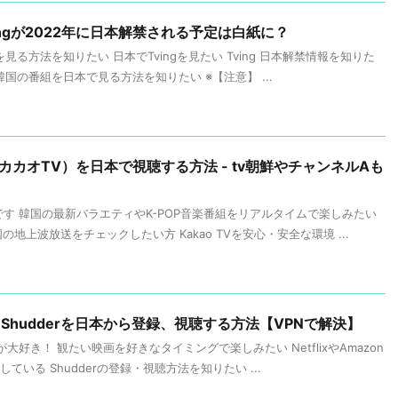
ngが2022年に日本解禁される予定は白紙に？
を見る方法を知りたい 日本でTvingを見たい Tving 日本解禁情報を知りた
 韓国の番組を日本で見る方法を知りたい ※【注意】 ...
V（カカオTV）を日本で視聴する方法 - tv朝鮮やチャンネルAも
す 韓国の最新バラエティやK-POP音楽番組をリアルタイムで楽しみたい
の地上波放送をチェックしたい方 Kakao TVを安心・安全な環境 ...
hudderを日本から登録、視聴する方法【VPNで解決】
好き！ 観たい映画を好きなタイミングで楽しみたい NetflixやAmazon
ている Shudderの登録・視聴方法を知りたい ...