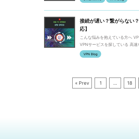
接続が遅い？繋がらない？VP
応】
こんな悩みを抱えている方へ V
VPNサービスを探している 高速
VPN Blog
« Prev
1
…
18