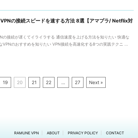
Nの接続スピードを速する方法 8選【アマプラ/ Netflix対
PNの接続が遅くてイライラする 通信速度を上げる方法を知りたい 快適な
なVPNのおすすめを知りたい VPN接続を高速化する8つの実践テクニ ...
19
20
21
22
…
27
Next »
RAMUNE VPN
ABOUT
PRIVACY POLICY
CONTACT