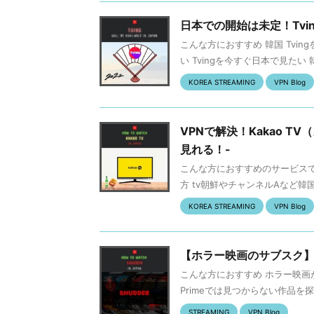
日本での開始は未定！Tvi
こんな方におすすめ 韓国 Tving
い Tvingを今すぐ日本で見たい
KOREA STREAMING
VPN Blog
VPNで解決！Kakao T
見れる！-
こんな方におすすめのサービスで
方 tv朝鮮やチャンネルAなど韓国
KOREA STREAMING
VPN Blog
【ホラー映画のサブスク】S
こんな方におすすめ ホラー映画が大
Primeでは見つからない作品を探し
STREAMING
VPN Blog