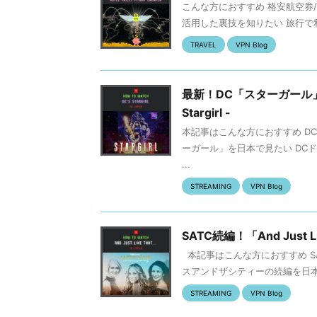
こんな方におすすめ 格安航空券
活用した裏技を知りたい 旅行で利
TRAVEL
VPN Blog
最新！DC「スターガール」を日
Stargirl -
本記事はこんな方におすすめ D
ーガール」を日本で見たい DC
...
STREAMING
VPN Blog
SATC続編！「And Just L
本記事はこんな方におすすめ SATC
スアンドザシティーの続編を日本で見た
STREAMING
VPN Blog