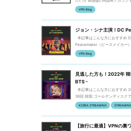
たい方 韓国版のAppleアカウン
VPN Blog
ジョン・シナ主演！DC Pea
本記事はこんな方におすすめ DC 
Peacemaker（ピースメイカー
VPN Blog
見逃した方も！2022年 韓
BTS -
本記事はこんな方におすすめ 20
36回 韓国 ゴールデンディスクア
KOREA STREAMING
STREAMIN
【旅行に最適】VPNの裏ワ