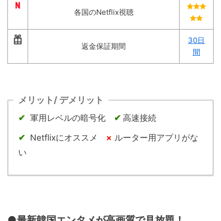
各国のNetflix視聴
30日
返金保証期間
間
メリット/ デメリット
✔︎
軍用レベルの暗号化
✔ ︎
高速接続
✔︎
Netflixにオススメ
×
ルーター用アプリがな
い
●最新韓国エンタメが高画質で見放題！