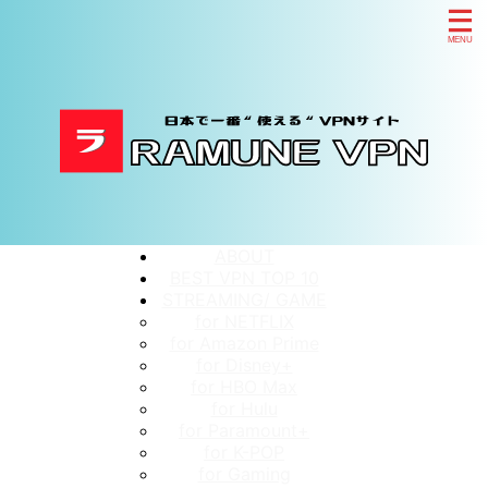
ABOUT
BEST VPN TOP 10
STREAMING/ GAME
for NETFLIX
for Amazon Prime
for Disney+
for HBO Max
for Hulu
for Paramount+
for K-POP
for Gaming