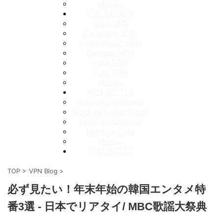
More...
VPN REVIEW
Nord VPN
Surfshark VPN
CyberGhost VPN
Express VPN
Vypr VPN
Pure VPN
More...
VPN BATTLE
Nord vs Surfshark
Nord vs CyberGhost
Nord vs Express
Nord vs Pure
More...
VPN HACKS
TOP
>
VPN Blog
>
必ず見たい！年末年始の韓国エンタメ特
番3選 - 日本でリアタイ/ MBC歌謡大祭典