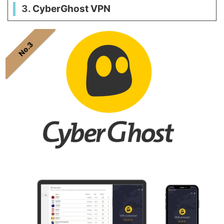
3.
CyberGhost VPN
No.3