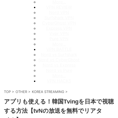
More...
VPN REVIEW
Nord VPN
Surfshark VPN
CyberGhost VPN
Express VPN
Vypr VPN
Pure VPN
More...
VPN BATTLE
Nord vs Surfshark
Nord vs CyberGhost
Nord vs Express
Nord vs Pure
More...
VPN HACKS
TOP
>
OTHER
>
KOREA STREAMING
>
アプリも使える！韓国Tvingを日本で視聴
する方法【tvNの放送を無料でリアタ