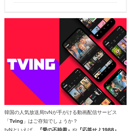
韓国の人気放送局tvNが手がける動画配信サービス
「
Tving
」はご存知でしょうか？
tvNといえば、
『愛の不時着』
や
『応答せよ1988』
、