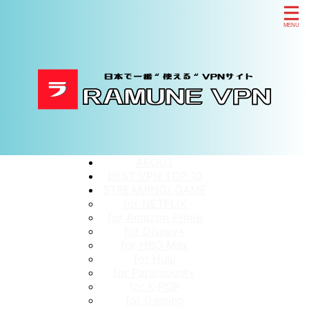
ABOUT
BEST VPN TOP 10
STREAMING/ GAME
for NETFLIX
for Amazon Prime
for Disney+
for HBO Max
for Hulu
for Paramount+
for K-POP
for Gaming