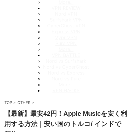
More...
VPN REVIEW
Nord VPN
Surfshark VPN
CyberGhost VPN
Express VPN
Vypr VPN
Pure VPN
More...
VPN BATTLE
Nord vs Surfshark
Nord vs CyberGhost
Nord vs Express
Nord vs Pure
More...
VPN HACKS
TOP
>
OTHER
>
【最新】最安42円！Apple Musicを安く利
用する方法｜安い国のトルコ/ インドで