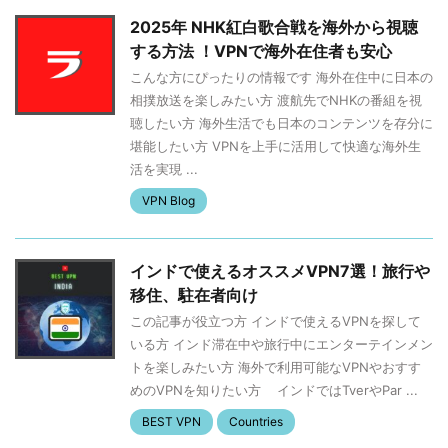
2025年 NHK紅白歌合戦を海外から視聴
する方法 ！VPNで海外在住者も安心
こんな方にぴったりの情報です 海外在住中に日本の
相撲放送を楽しみたい方 渡航先でNHKの番組を視
聴したい方 海外生活でも日本のコンテンツを存分に
堪能したい方 VPNを上手に活用して快適な海外生
活を実現 ...
VPN Blog
インドで使えるオススメVPN7選！旅行や
移住、駐在者向け
この記事が役立つ方 インドで使えるVPNを探して
いる方 インド滞在中や旅行中にエンターテインメン
トを楽しみたい方 海外で利用可能なVPNやおすす
めのVPNを知りたい方 インドではTverやPar ...
BEST VPN
Countries