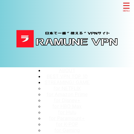
ABOUT
BEST VPN TOP 10
STREAMING/ GAME
for NETFLIX
for Amazon Prime
for Disney+
for HBO Max
for Hulu
for Paramount+
for K-POP
for Gaming