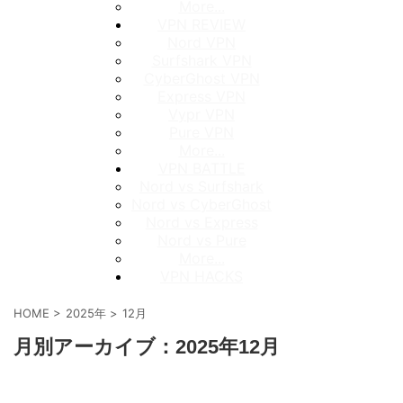
More...
VPN REVIEW
Nord VPN
Surfshark VPN
CyberGhost VPN
Express VPN
Vypr VPN
Pure VPN
More...
VPN BATTLE
Nord vs Surfshark
Nord vs CyberGhost
Nord vs Express
Nord vs Pure
More...
VPN HACKS
HOME
>
2025年
>
12月
月別アーカイブ：2025年12月