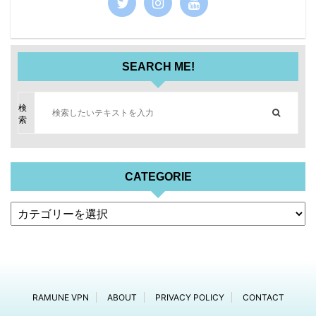
SEARCH ME!
検
索
CATEGORIE
RAMUNE VPN
ABOUT
PRIVACY POLICY
CONTACT