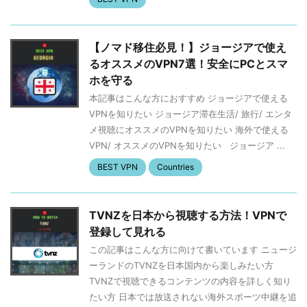
【ノマド移住必見！】ジョージアで使え
るオススメのVPN7選！安全にPCとスマ
ホを守る
本記事はこんな方におすすめ ジョージアで使える
VPNを知りたい ジョージア滞在生活/ 旅行/ エンタ
メ視聴にオススメのVPNを知りたい 海外で使える
VPN/ オススメのVPNを知りたい ジョージア ...
BEST VPN
Countries
TVNZを日本から視聴する方法！VPNで
登録して見れる
この記事はこんな方に向けて書いています ニュージ
ーランドのTVNZを日本国内から楽しみたい方
TVNZで視聴できるコンテンツの内容を詳しく知り
たい方 日本では放送されない海外スポーツ中継を追