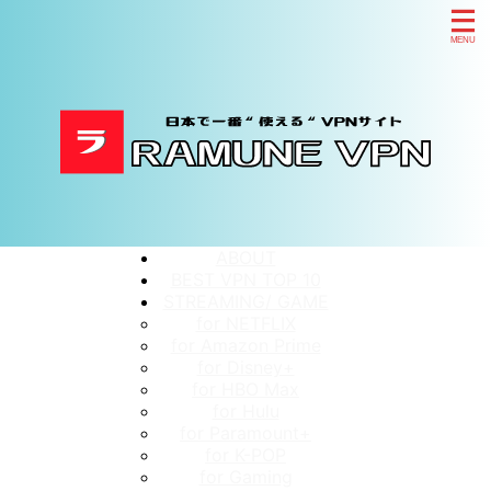
ABOUT
BEST VPN TOP 10
STREAMING/ GAME
for NETFLIX
for Amazon Prime
for Disney+
for HBO Max
for Hulu
for Paramount+
for K-POP
for Gaming