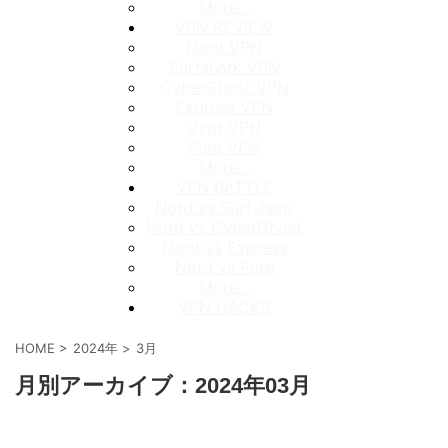
More...
VPN REVIEW
Nord VPN
Surfshark VPN
CyberGhost VPN
Express VPN
Vypr VPN
Pure VPN
More...
VPN BATTLE
Nord vs Surfshark
Nord vs CyberGhost
Nord vs Express
Nord vs Pure
More...
VPN HACKS
HOME
>
2024年
>
3月
月別アーカイブ：2024年03月