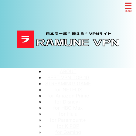
ABOUT
BEST VPN TOP 10
STREAMING/ GAME
for NETFLIX
for Amazon Prime
for Disney+
for HBO Max
for Hulu
for Paramount+
for K-POP
for Gaming