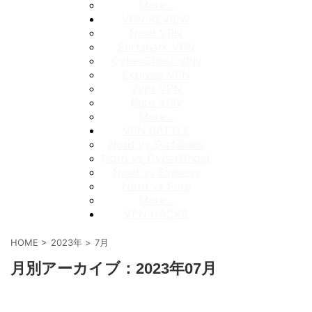
More...
VPN REVIEW
Nord VPN
Surfshark VPN
CyberGhost VPN
Express VPN
Vypr VPN
Pure VPN
More...
VPN BATTLE
Nord vs Surfshark
Nord vs CyberGhost
Nord vs Express
Nord vs Pure
More...
VPN HACKS
HOME
>
2023年
>
7月
月別アーカイブ：2023年07月