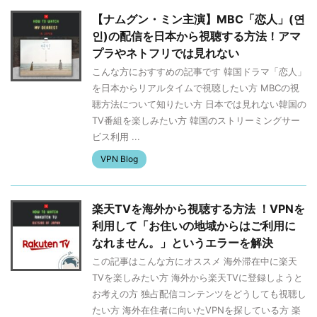
【ナムグン・ミン主演】MBC「恋人」(연
인)の配信を日本から視聴する方法！アマ
プラやネトフリでは見れない
こんな方におすすめの記事です 韓国ドラマ「恋人」
を日本からリアルタイムで視聴したい方 MBCの視
聴方法について知りたい方 日本では見れない韓国の
TV番組を楽しみたい方 韓国のストリーミングサー
ビス利用 ...
VPN Blog
楽天TVを海外から視聴する方法 ！VPNを
利用して「お住いの地域からはご利用に
なれません。」というエラーを解決
この記事はこんな方にオススメ 海外滞在中に楽天
TVを楽しみたい方 海外から楽天TVに登録しようと
お考えの方 独占配信コンテンツをどうしても視聴し
たい方 海外在住者に向いたVPNを探している方 楽