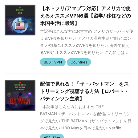
【ネトフリ/アマプラ対応】アメリカで使
えるオススメVPN6選【留学/ 移住などの
米国生活に最適】
本記事はこんな方におすすめ アメリカサーバーが使
えるVPNを知りたい アメリカ滞在生活/ 旅行/ エン
タメ視聴にオススメのVPNを知りたい 海外で使え
るVPN/ オススメのVPNを知りたい こんにちは ...
BEST VPN
Countries
配信で見れる！「ザ・バットマン」をス
トリーミング視聴する方法【ロバート・
パティンソン主演】
本記事はこんな方におすすめ THE
BATMAN（ザ・バットマン）を配信/ストリーミン
グで見たい THE BATMAN（ザ・バットマン）を日
本で見たい HBO Maxを日本で見たい Netflix ...
VPN Blog