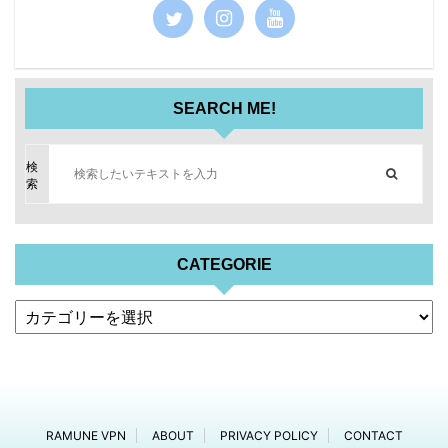
SEARCH ME!
検
索
CATEGORIE
RAMUNE VPN
ABOUT
PRIVACY POLICY
CONTACT