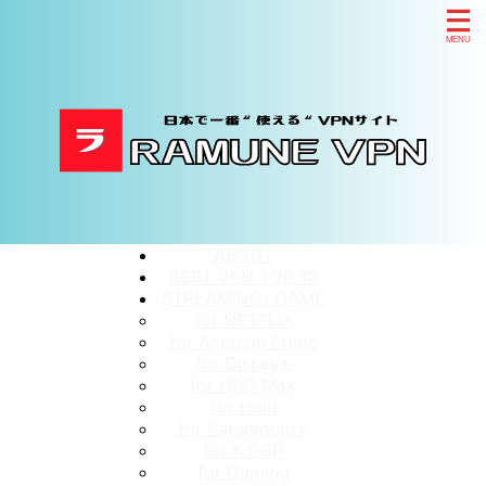
ABOUT
BEST VPN TOP 10
STREAMING/ GAME
for NETFLIX
for Amazon Prime
for Disney+
for HBO Max
for Hulu
for Paramount+
for K-POP
for Gaming