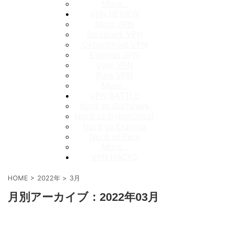
More...
VPN REVIEW
Nord VPN
Surfshark VPN
CyberGhost VPN
Express VPN
Vypr VPN
Pure VPN
More...
VPN BATTLE
Nord vs Surfshark
Nord vs CyberGhost
Nord vs Express
Nord vs Pure
More...
VPN HACKS
HOME
>
2022年
>
3月
月別アーカイブ：2022年03月